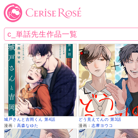
c_単話先生作品一覧
城戸さんと吉岡くん 第4話
どう見えてんの 第3話
漫画：
高森なゆた
漫画：
志摩ヨウコ