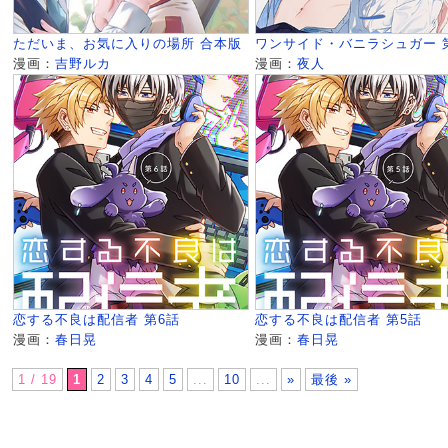
ただいま、お気に入りの場所 合本版
ワンサイド・バニラシュガー 
漫画：
吉野ルカ
漫画：
夜人
恋する不良は配信者 第6話
恋する不良は配信者 第5話
漫画：
春日晃
漫画：
春日晃
1 / 19
1
2
3
4
5
...
10
...
»
最後 »