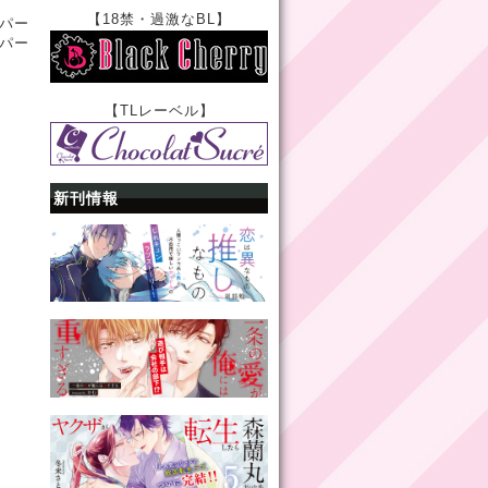
【18禁・過激なBL】
パー
パー
【TLレーベル】
新刊情報