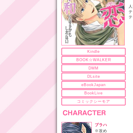
人
テ
テ
Kindle
BOOK☆WALKER
DMM
DLsite
eBookJapan
BookLive
コミックシーモア
ブラハ
※攻め