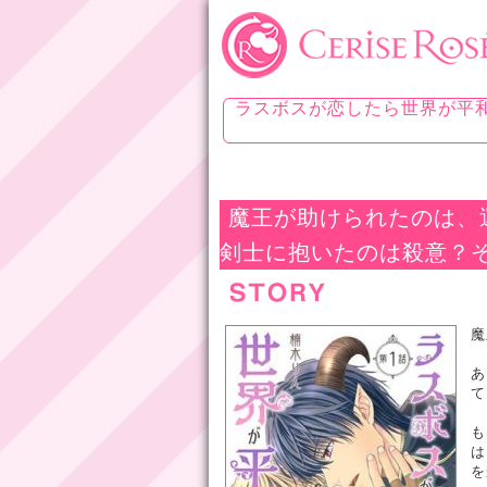
ラスボスが恋したら世界が平
魔王が助けられたのは、
剣士に抱いたのは殺意？
魔
あ
て
も
は
を