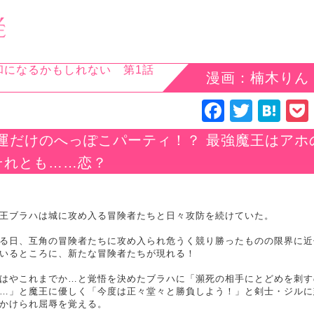
和になるかもしれない 第1話
漫画：楠木りん
Facebo
Twitte
Ha
運だけのへっぽこパーティ！？ 最強魔王はアホ
それとも……恋？
王ブラハは城に攻め入る冒険者たちと日々攻防を続けていた。
る日、互角の冒険者たちに攻め入られ危うく競り勝ったものの限界に近
いるところに、新たな冒険者たちが現れる！
はやこれまでか…と覚悟を決めたブラハに「瀕死の相手にとどめを刺す
…」と魔王に優しく「今度は正々堂々と勝負しよう！」と剣士・ジルに
かけられ屈辱を覚える。