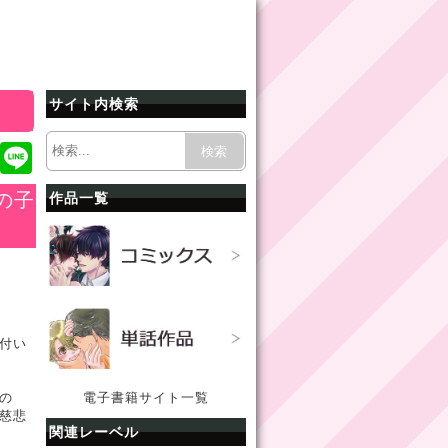
サイト内検索
ok
r
tena
Pocket
Line
検索
の子
作品一覧
付い
電子書籍サイト一覧
の
慈悲
関連レーベル