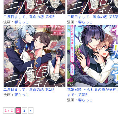
二度目まして、運命の恋 第4話
二度目まして、運命の恋 第3
漫画：
響らっこ
漫画：
響らっこ
二度目まして、運命の恋 第1話
花嫁召喚
～会社員の俺が竜神
漫画：
響らっこ
まで～第3話
漫画：
響らっこ
1 / 2
1
2
»