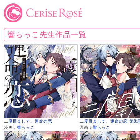
響らっこ先生作品一覧
二度目まして、運命の恋
二度目まして、運命の恋 第8
漫画：
響らっこ
漫画：
響らっこ