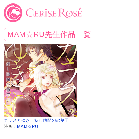
MAM☆RU先生作品一覧
カラスとゆき 妖し陰間の恋草子
漫画：
MAM☆RU