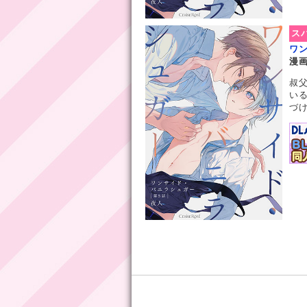
ス
ワ
漫
叔
い
づけ