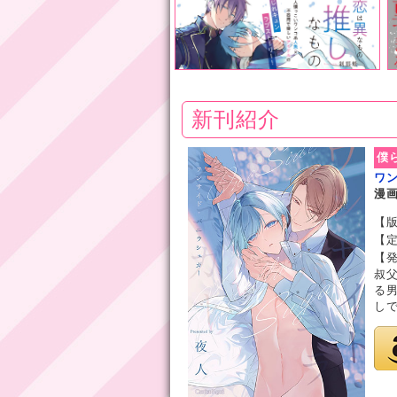
新刊紹介
僕
ワ
漫
【版
【定
【発
叔
る
しで