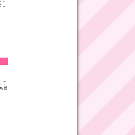
とし
して
も近