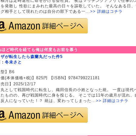
名柚月は定時退社に命をかける会社員。 夜はマッチングアプリで仕事の
スを発散し 性欲にまみれた最高の日々を謳歌していた。 そんなある日、
グ相手として現れたのは自分の部下である一...
>> 詳細はコチラ
れほど時代を経ても俺は何度もお前を慕う
クザが転生したら森蘭丸だった件5
画：
冬未さと
型】B6
価(本体価格+税)】825円 【ISBN】9784799221181
売日】2025/12/17
蘭丸として戦国時代に転生し、織田信長の小姓となった統。 一度は現代
れたものの、再び戦国時代に身を投じる。 そこでは11年の歳月が流れ、
反人になっていた！？ 統は、変わってしまった...
>> 詳細はコチラ