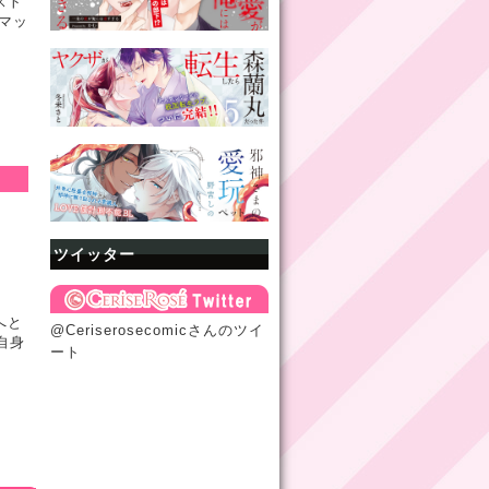
スト
マッ
ツイッター
へと
@Ceriserosecomicさんのツイ
自身
ート