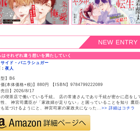
NEW ENTRY
らはそれぞれ違う想いを満たしていく
ンサイド・バニラシュガー
画：
夜人
型】B6
価(本体価格+税)】880円 【ISBN】9784799222089
売日】2026/8/17
父の喫茶店で働いている千絃。 店の常連さんであり千絃が密かに恋をし
男性、 神宮司鷹臣が「家政婦が足りない」と困っていることを知り 鷹臣
も近づけるようにと、神宮司家の家政夫になった...
>> 詳細はコチラ