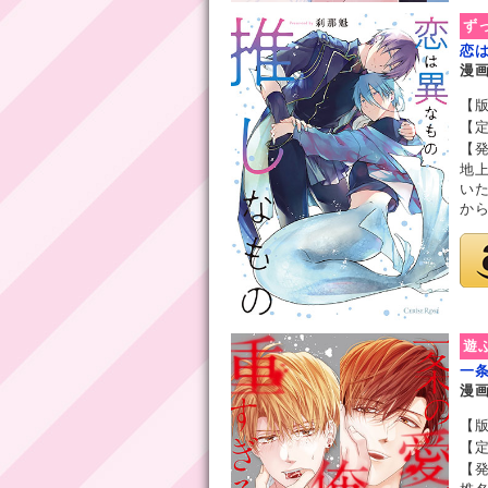
ず
恋
漫
【版
【定
【発
地
い
から
遊
一
漫
【版
【定
【発