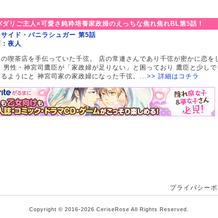
パダリご主人×可愛さ純粋培養家政婦のえっちな焦れ焦れBL第5話！
ンサイド・バニラシュガー 第5話
画：
夜人
父の喫茶店を手伝っていた千弦。 店の常連さんであり千弦が密かに恋を
る 男性・神宮司鷹臣が「家政婦が足りない」と困っており 鷹臣と少しで
るようにと 神宮司家の家政婦になった千弦。...
>> 詳細はコチラ
プライバシーポ
Copyright © 2016-2026 CeriseRose All Rights Reserved.