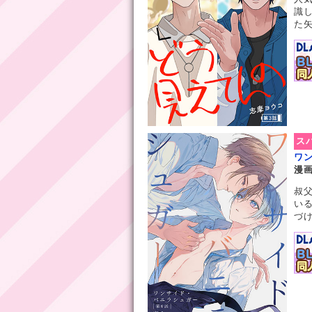
識
た矢
ス
ワ
漫
叔
い
づけ