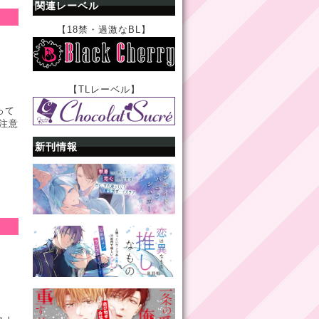
関連レーベル
【18禁・過激なBL】
【TLレーベル】
って
注意
新刊情報