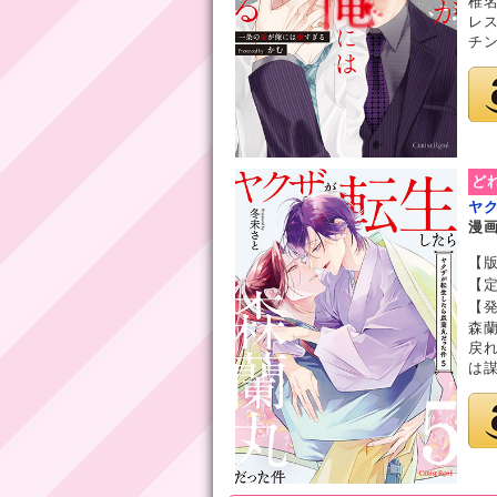
椎
レ
チン
ど
ヤ
漫
【版
【定
【発
森
戻
は謀