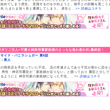
し始めてしまう虎生。 意識するのをやめようと、相手との距離を置こう
先 たまたま加々良と遭遇してしまう。 虎生と...
>> 詳細はコチラ
パダリご主人×可愛さ純粋培養家政婦のえっちな焦れ焦れBL最終話！
ンサイド・バニラシュガー 第6話
画：
夜人
父の喫茶店を手伝っていた千弦。 店の常連さんであり千弦が密かに恋を
る 男性・神宮司鷹臣が「家政婦が足りない」と困っており 鷹臣と少しで
るようにと 神宮司家の家政婦になった千弦。...
>> 詳細はコチラ