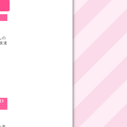
んの
友達
3
を意