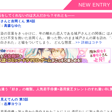
NEW ENTRY
妬をしてくれないのは大人だから？それとも――
さんと吉岡くん 第4話
画：
高森なゆた
馴染の言葉をきっかけに、年の離れた恋人である城戸さんとの関係に ほ
しだけ不安を抱いた吉岡くん。 酔った勢いのまま城戸さんの家を訪れ 「
白された」と嘘をついてしまう。 どんな態度...
>> 詳細はコチラ
れ違う「好き」の種類。人気若手俳優×器用貧乏タレントのすれ違いBL第
！
見えてんの 第3話
画：
志摩ヨウコ
気若手俳優・加々良から告白されたことにより 否応なしに加々良のこと