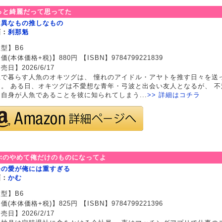
っと綺麗だって思ってた
は異なもの推しなもの
画：
刹那魁
型】B6
価(本体価格+税)】880円 【ISBN】9784799221839
売日】2026/6/17
上で暮らす人魚のオキツグは、 憧れのアイドル・アヤトを推す日々を送
た。 ある日、オキツグは不愛想な青年・弓波と出会い友人となるが、 不
自身が人魚であることを彼に知られてしまう...
>> 詳細はコチラ
ぶのやめて俺だけのものになってよ
条の愛が俺には重すぎる
画：
かむ
型】B6
価(本体価格+税)】825円 【ISBN】9784799221396
売日】2026/2/17