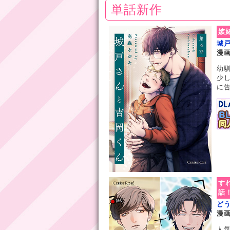
単話新作
嫉
城戸
漫
幼
少
に告
す
話
どう
漫
人