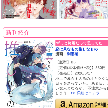
新刊紹介
ずっと綺麗だって思ってた
恋は異なもの推しなもの
漫画：
刹那魁
【版型】B6
【定価(本体価格+税)】880円 【I
【発売日】2026/6/17
地上で暮らす人魚のオキツグ
日々を送っていた。 ある日
い友人となるが、 不注意か
しまう...
>> 詳細はコチラ