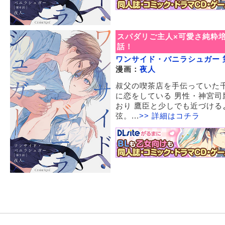
スパダリご主人×可愛さ純粋培
話！
ワンサイド・バニラシュガー 
漫画：
夜人
叔父の喫茶店を手伝っていた
に恋をしている 男性・神宮
おり 鷹臣と少しでも近づける
弦。...
>> 詳細はコチラ