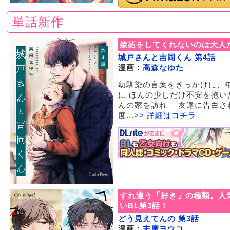
単話新作
嫉妬をしてくれないのは大人
城戸さんと吉岡くん 第4話
漫画：
高森なゆた
幼馴染の言葉をきっかけに、
に ほんの少しだけ不安を抱い
んの家を訪れ 「友達に告白さ
度...
>> 詳細はコチラ
すれ違う「好き」の種類。人
いBL第3話！
どう見えてんの 第3話
漫画：
志摩ヨウコ