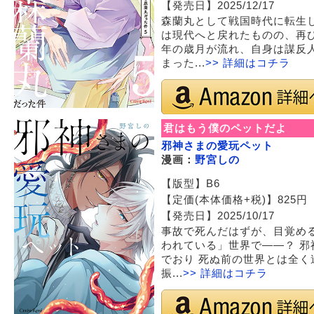
【発売日】2025/12/17
森蘭丸として戦国時代に転生
は現代へと戻れたものの、再び
年の歳月が流れ、自身は謀反
まった...
>> 詳細はコチラ
君はもう僕のペットだよ
邪神さまの愛玩ペット
漫画：
野宮しの
【版型】B6
【定価(本体価格+税)】825円 【I
【発売日】2025/10/17
事故で死んだはずが、目覚め
われている」世界で――？ 
でおり 死ぬ前の世界とは全く
振...
>> 詳細はコチラ