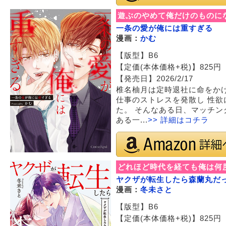
遊ぶのやめて俺だけのものに
一条の愛が俺には重すぎる
漫画：
かむ
【版型】B6
【定価(本体価格+税)】825円 【I
【発売日】2026/2/17
椎名柚月は定時退社に命をか
仕事のストレスを発散し 性
た。 そんなある日、マッチ
ある一...
>> 詳細はコチラ
どれほど時代を経ても俺は何
ヤクザが転生したら森蘭丸だ
漫画：
冬未さと
【版型】B6
【定価(本体価格+税)】825円 【I