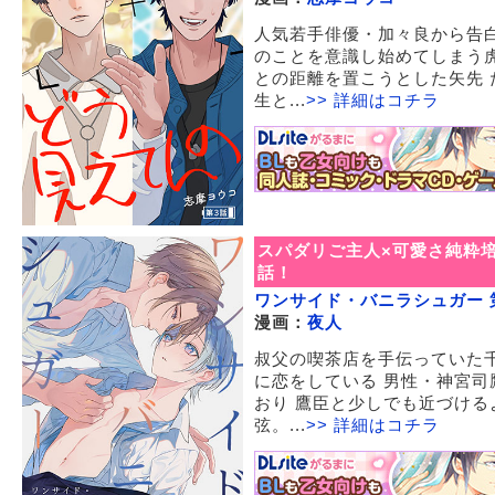
人気若手俳優・加々良から告
のことを意識し始めてしまう
との距離を置こうとした矢先 
生と...
>> 詳細はコチラ
スパダリご主人×可愛さ純粋
話！
ワンサイド・バニラシュガー 
漫画：
夜人
叔父の喫茶店を手伝っていた
に恋をしている 男性・神宮
おり 鷹臣と少しでも近づける
弦。...
>> 詳細はコチラ